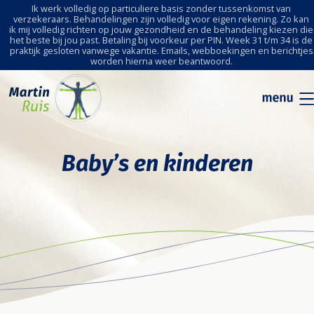
Ik werk volledig op particuliere basis zonder tussenkomst van
verzekeraars. Behandelingen zijn volledig voor eigen rekening. Zo kan
ik mij volledig richten op jouw gezondheid en de behandeling kiezen die
het beste bij jou past. Betaling bij voorkeur per PIN. Week 31 t/m 34 is de
praktijk gesloten vanwege vakantie. Emails, webboekingen en berichtjes
worden hierna weer beantwoord.
Baby’s en kinderen